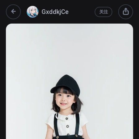
GxddkjCe
关注